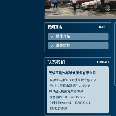
视频直击
媒体介绍
维修监控
无锡宝瑞汽车维修服务有限公司
·奔驰宝马奥迪保时捷路虎专修3S店
·地 址：无锡市新吴区太湖大道
1969创意街南方东路4020
·服务热线：0510-81155555
·24小时抢修热线：13382221111
·13382278888